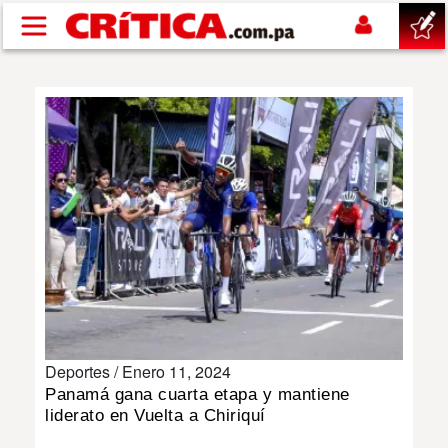
Pasar al contenido principal
buscar
SUCESOS
NACIONAL
POLÍTICA
SHOW
Deportes /
Enero 11, 2024
DEPORTES
Panamá gana cuarta etapa y mantiene
liderato en Vuelta a Chiriquí
MUNDO