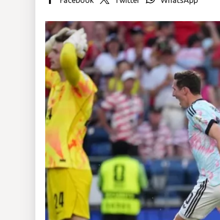
Insólitas
Multimedia
Impreso