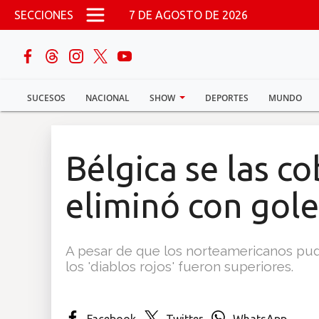
Pasar al contenido principal
SECCIONES
7 DE AGOSTO DE 2026
buscar
SUCESOS
NACIONAL
SHOW
DEPORTES
MUNDO
Sucesos
Nacional
Bélgica se las co
Política
eliminó con gole
Show
A pesar de que los norteamericanos pudi
Deportes
los 'diablos rojos' fueron superiores.
Mundo
Facebook
Twitter
WhatsApp