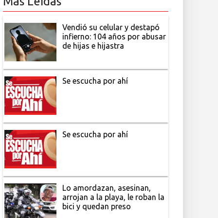
Más Leídas
Vendió su celular y destapó
infierno: 104 años por abusar
de hijas e hijastra
Se escucha por ahí
Se escucha por ahí
Lo amordazan, asesinan,
arrojan a la playa, le roban la
bici y quedan preso