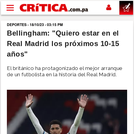
Pasar al contenido principal
DEPORTES - 18/10/23 - 03:15 PM
buscar
Bellingham: "Quiero estar en el
Real Madrid los próximos 10-15
SUCESOS
años"
NACIONAL
El británico ha protagonizado el mejor arranque
de un futbolista en la historia del Real Madrid.
POLÍTICA
SHOW
DEPORTES
MUNDO