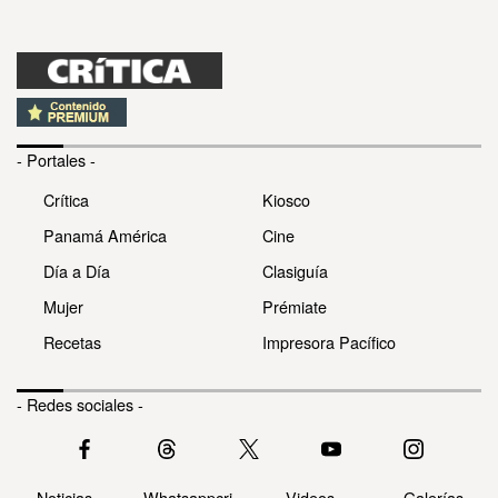
- Portales -
Crítica
Kiosco
Panamá América
Cine
Día a Día
Clasiguía
Mujer
Prémiate
Recetas
Impresora Pacífico
- Redes sociales -
Noticias
Whatsappcri
Videos
Galerías