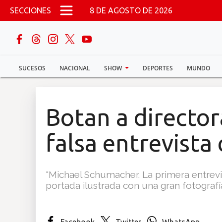
Pasar al contenido principal
SECCIONES
8 DE AGOSTO DE 2026
buscar
SUCESOS
NACIONAL
SHOW
DEPORTES
MUNDO
Sucesos
Nacional
Botan a director
Política
falsa entrevist
Show
"Michael Schumacher. La primera entrevis
Deportes
portada ilustrada con una gran fotografía
Mundo
Facebook
Twitter
WhatsApp