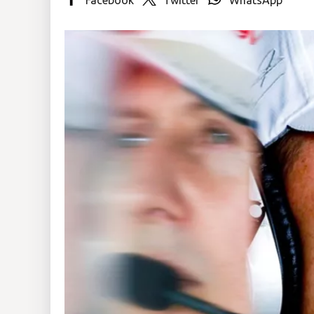
Insólitas
Multimedia
Impreso