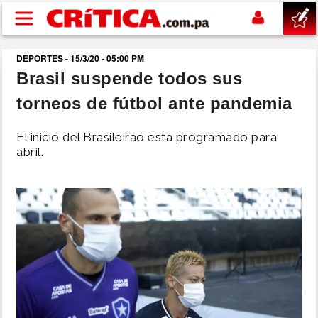
Pasar al contenido principal
DEPORTES - 15/3/20 - 05:00 PM
buscar
Brasil suspende todos sus
torneos de fútbol ante pandemia
SUCESOS
El inicio del Brasileirao está programado para
NACIONAL
abril.
POLÍTICA
SHOW
DEPORTES
MUNDO