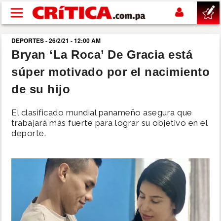
Pasar al contenido principal
DEPORTES - 26/2/21 - 12:00 AM
buscar
Bryan ‘La Roca’ De Gracia está
súper motivado por el nacimiento
SUCESOS
de su hijo
NACIONAL
El clasificado mundial panameño asegura que
trabajará más fuerte para lograr su objetivo en el
POLÍTICA
deporte.
SHOW
DEPORTES
MUNDO