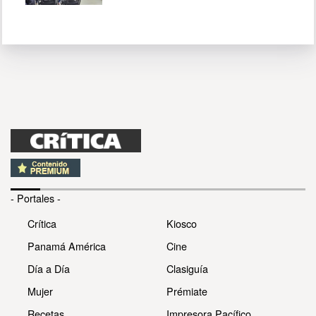
- Portales -
Crítica
Kiosco
Panamá América
Cine
Día a Día
Clasiguía
Mujer
Prémiate
Recetas
Impresora Pacífico