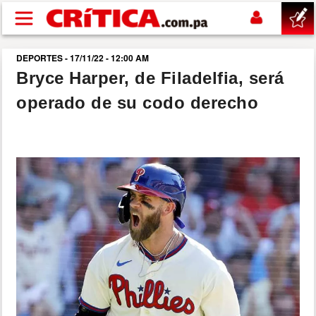
Pasar al contenido principal
DEPORTES - 17/11/22 - 12:00 AM
buscar
Bryce Harper, de Filadelfia, será
operado de su codo derecho
SUCESOS
NACIONAL
POLÍTICA
SHOW
DEPORTES
MUNDO