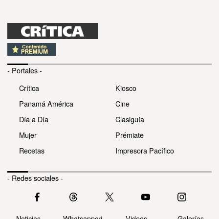
- Portales -
Crítica
Kiosco
Panamá América
Cine
Día a Día
Clasiguía
Mujer
Prémiate
Recetas
Impresora Pacífico
- Redes sociales -
Noticias
Whatsappcri
Videos
Galerías