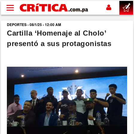
Pasar al contenido principal
DEPORTES - 08/1/25 - 12:00 AM
buscar
Cartilla ‘Homenaje al Cholo’
presentó a sus protagonistas
SUCESOS
NACIONAL
POLÍTICA
SHOW
DEPORTES
MUNDO