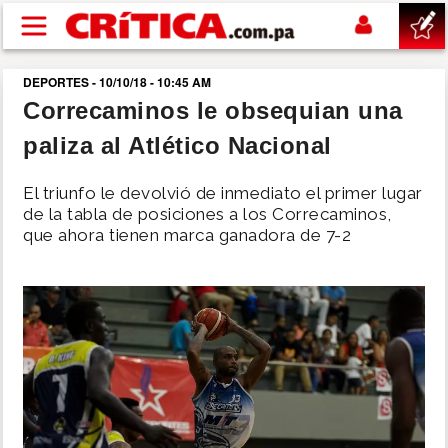
Pasar al contenido principal
DEPORTES - 10/10/18 - 10:45 AM
buscar
Correcaminos le obsequian una
paliza al Atlético Nacional
SUCESOS
El triunfo le devolvió de inmediato el primer lugar
NACIONAL
de la tabla de posiciones a los Correcaminos,
que ahora tienen marca ganadora de 7-2
POLÍTICA
SHOW
DEPORTES
MUNDO