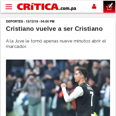
Pasar al contenido principal
DEPORTES - 15/12/19 - 04:00 PM
buscar
Cristiano vuelve a ser Cristiano
SUCESOS
A la Juve le tomó apenas nueve minutos abrir el
marcador.
NACIONAL
POLÍTICA
SHOW
DEPORTES
MUNDO