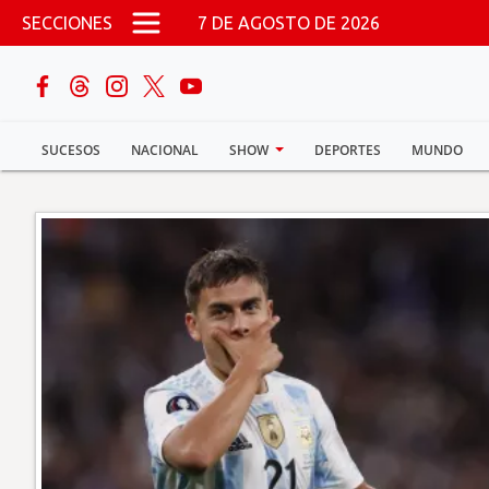
Pasar al contenido principal
SECCIONES
7 DE AGOSTO DE 2026
buscar
SUCESOS
NACIONAL
SHOW
DEPORTES
MUNDO
Sucesos
Nacional
Política
Show
Deportes
Mundo