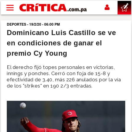
Pasar al contenido principal
DEPORTES - 19/2/20 - 06:00 PM
buscar
Dominicano Luis Castillo se ve
en condiciones de ganar el
SUCESOS
premio Cy Young
NACIONAL
El derecho fijó topes personales en victorias,
innings y ponches. Cerró con foja de 15-8 y
POLÍTICA
efectividad de 3.40, más 226 anulados por la vía
de los "strikes" en 190 2/3 entradas.
SHOW
DEPORTES
MUNDO