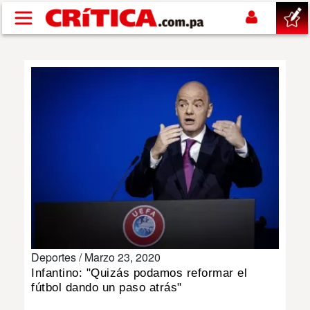
Pasar al contenido principal
buscar
SUCESOS
NACIONAL
POLÍTICA
SHOW
Deportes /
Marzo 23, 2020
DEPORTES
Infantino: "Quizás podamos reformar el
fútbol dando un paso atrás"
MUNDO