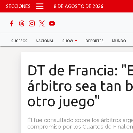
Pasar al contenido principal
SECCIONES
8 DE AGOSTO DE 2026
buscar
SUCESOS
NACIONAL
SHOW
DEPORTES
MUNDO
Sucesos
Nacional
DT de Francia: "
Política
árbitro sea tan 
Show
otro juego"
Deportes
Él fue consultado sobre los árbitros arge
compromiso por los Cuartos de Final en 
Mundo