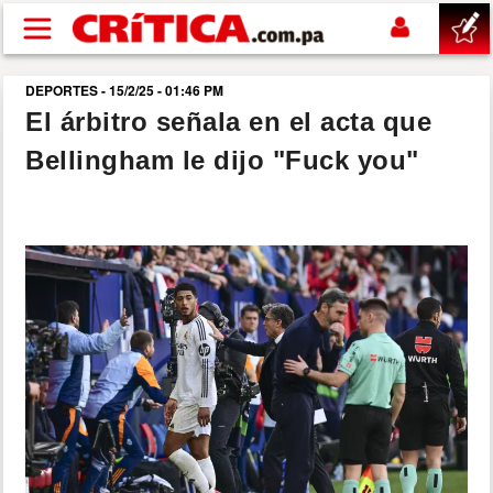
Pasar al contenido principal
DEPORTES - 15/2/25 - 01:46 PM
buscar
El árbitro señala en el acta que
Bellingham le dijo "Fuck you"
SUCESOS
NACIONAL
POLÍTICA
SHOW
DEPORTES
MUNDO