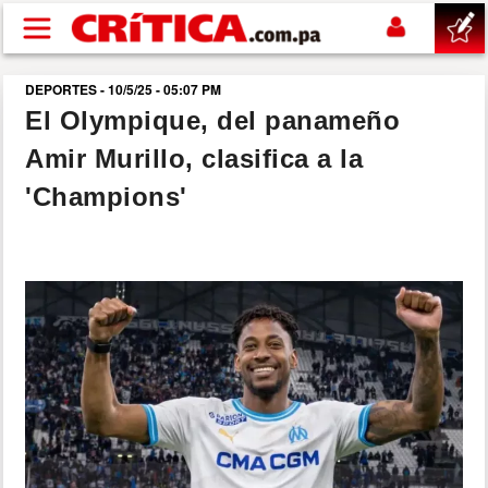
Pasar al contenido principal
DEPORTES - 10/5/25 - 05:07 PM
buscar
El Olympique, del panameño
Amir Murillo, clasifica a la
SUCESOS
'Champions'
NACIONAL
POLÍTICA
SHOW
DEPORTES
MUNDO