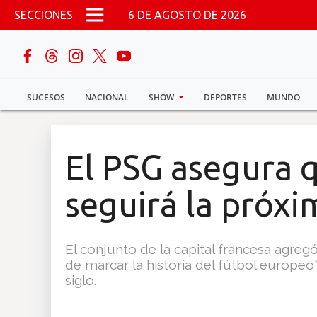
Pasar al contenido principal
SECCIONES
6 DE AGOSTO DE 2026
buscar
SUCESOS
NACIONAL
SHOW
DEPORTES
MUNDO
Sucesos
Nacional
El PSG asegura
Política
seguirá la próx
Show
El conjunto de la capital francesa agreg
Deportes
de marcar la historia del fútbol europ
siglo.
Mundo