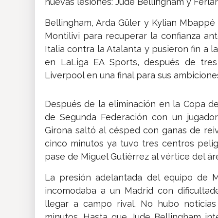
nuevas lesiones: Jude Bellingham y Ferl
Bellingham, Arda Güler y Kylian Mbappé 
Montilivi para recuperar la confianza a
Italia contra la Atalanta y pusieron fin 
en LaLiga EA Sports, después de tres 
Liverpool en una final para sus ambicion
Después de la eliminación en la Copa del
de Segunda Federación con un jugador
Girona saltó al césped con ganas de reiv
cinco minutos ya tuvo tres centros pel
pase de Miguel Gutiérrez al vértice del ár
La presión adelantada del equipo de M
incomodaba a un Madrid con dificultad
llegar a campo rival. No hubo noticia
minutos. Hasta que Jude Bellingham in