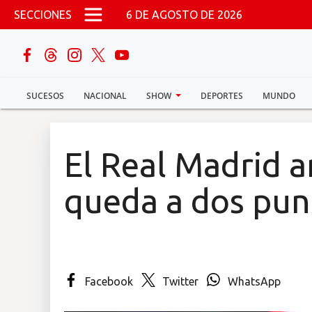
Pasar al contenido principal
SECCIONES
6 DE AGOSTO DE 2026
buscar
SUCESOS
NACIONAL
SHOW
DEPORTES
MUNDO
Sucesos
Nacional
El Real Madrid ar
Política
queda a dos pun
Show
Deportes
Facebook
Twitter
WhatsApp
Mundo