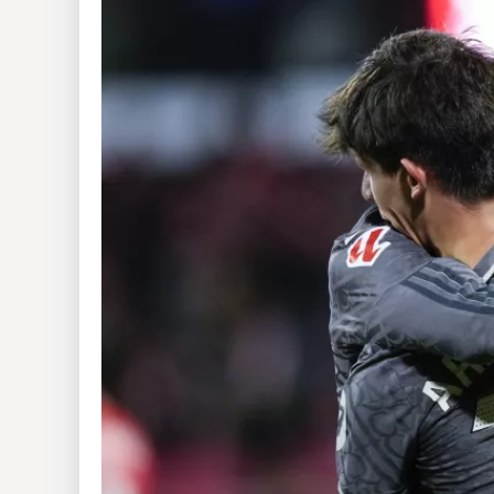
Insólitas
Multimedia
Impreso