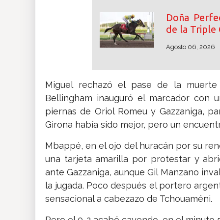
Doña Perfec
de la Triple
Agosto 06, 2026
Miguel rechazó el pase de la muerte
Bellingham inauguró el marcador con u
piernas de Oriol Romeu y Gazzaniga, para
Girona había sido mejor, pero un encuentro
Mbappé, en el ojo del huracán por su ren
una tarjeta amarilla por protestar y a
ante Gazzaniga, aunque Gil Manzano invali
la jugada. Poco después el portero argent
sensacional a cabezazo de Tchouaméni.
Pero el 0-2 acabó cayendo, en el minuto 5