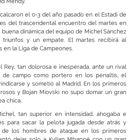
and Mendy.
calcaron el 0-3 del año pasado en el Estadi de
ntes del trascendental encuentro del martes en
a la buena dinámica del equipo de Míchel Sánchez
triunfos y un empate. El martes recibirá al
es en la Liga de Campeones.
 Rey, tan dolorosa e inesperada, ante un rival
 de campo como portero en los penaltis, el
indicarse y sometió al Madrid. En los primeros
igrosos y Bojan Miovski no supo domar un gran
ea chica.
íchel, tan superior en intensidad, ahogaba e
es para sacar la pelota jugada desde atrás y
s de los hombres de ataque en los primeros
tentó dejar solo a Kylian Mbappé con un gran