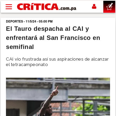
Pasar al contenido principal
DEPORTES - 11/5/24 - 05:00 PM
buscar
El Tauro despacha al CAI y
enfrentará al San Francisco en
SUCESOS
semifinal
NACIONAL
CAI vio frustrada así sus aspiraciones de alcanzar
el tetracampeonato
POLÍTICA
SHOW
DEPORTES
MUNDO