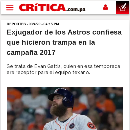
Pasar al contenido principal
DEPORTES - 03/4/20 - 04:15 PM
buscar
Exjugador de los Astros confiesa
que hicieron trampa en la
SUCESOS
campaña 2017
NACIONAL
Se trata de Evan Gattis, quien en esa temporada
era receptor para el equipo texano.
POLÍTICA
SHOW
DEPORTES
MUNDO