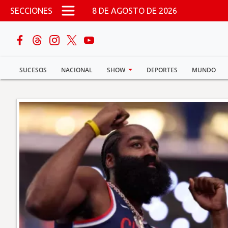
Pasar al contenido principal
SECCIONES
8 DE AGOSTO DE 2026
buscar
SUCESOS
NACIONAL
SHOW
DEPORTES
MUNDO
Sucesos
Nacional
Política
Show
Deportes
Mundo