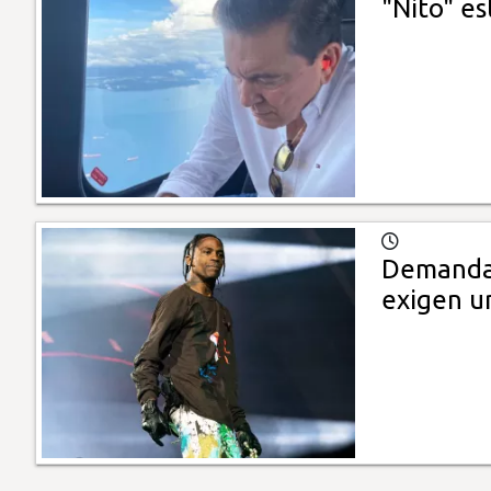
"Nito" e
Demandan
exigen u