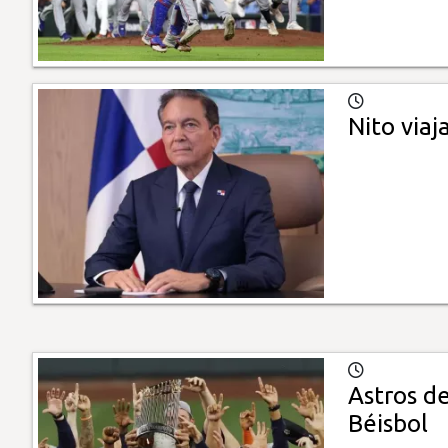
Nito via
Astros d
Béisbol