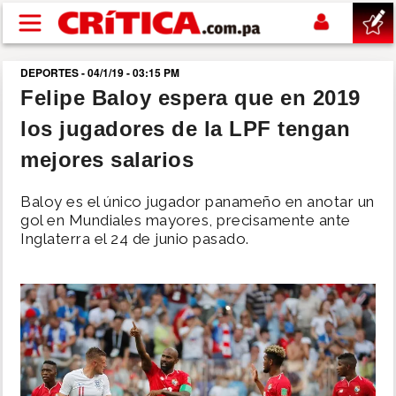
Pasar al contenido principal
DEPORTES - 04/1/19 - 03:15 PM
buscar
Felipe Baloy espera que en 2019
los jugadores de la LPF tengan
SUCESOS
mejores salarios
NACIONAL
Baloy es el único jugador panameño en anotar un
gol en Mundiales mayores, precisamente ante
POLÍTICA
Inglaterra el 24 de junio pasado.
SHOW
DEPORTES
MUNDO