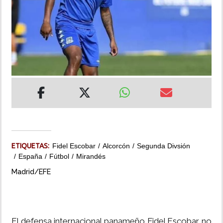
INSÓLITAS
MULTIMEDIA
IMPRESO
ETIQUETAS:
Fidel Escobar
Alcorcón
Segunda Divsión
España
Fútbol
Mirandés
Madrid/EFE
El defensa internacional panameño Fidel Escobar no