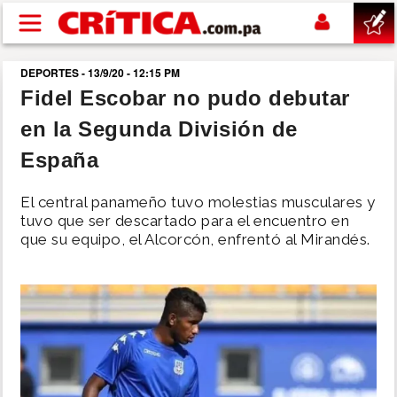
Pasar al contenido principal
DEPORTES - 13/9/20 - 12:15 PM
buscar
Fidel Escobar no pudo debutar
en la Segunda División de
SUCESOS
España
NACIONAL
El central panameño tuvo molestias musculares y
tuvo que ser descartado para el encuentro en
POLÍTICA
que su equipo, el Alcorcón, enfrentó al Mirandés.
SHOW
DEPORTES
MUNDO