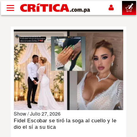
Pasar al contenido principal
buscar
SUCESOS
NACIONAL
POLÍTICA
SHOW
Show /
Julio 27, 2026
DEPORTES
Fidel Escobar se tiró la soga al cuello y le
dio el sí a su tica
MUNDO