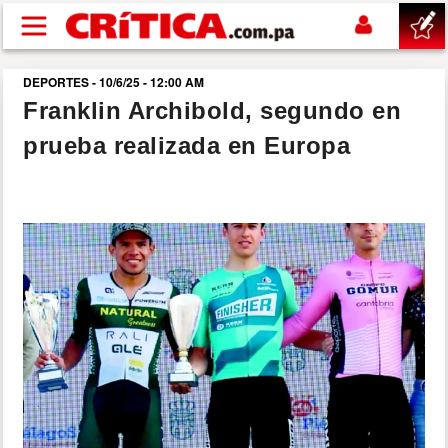
Pasar al contenido principal
DEPORTES - 10/6/25 - 12:00 AM
buscar
Franklin Archibold, segundo en
prueba realizada en Europa
SUCESOS
NACIONAL
POLÍTICA
SHOW
DEPORTES
MUNDO