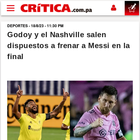
Pasar al contenido principal
DEPORTES - 18/8/23 - 11:30 PM
buscar
Godoy y el Nashville salen
dispuestos a frenar a Messi en la
SUCESOS
final
NACIONAL
POLÍTICA
SHOW
DEPORTES
MUNDO