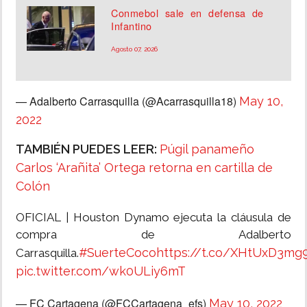
Conmebol sale en defensa de
Infantino
Agosto 07, 2026
— Adalberto Carrasquilla (@Acarrasquilla18)
May 10,
2022
TAMBIÉN PUEDES LEER:
Púgil panameño
Carlos ‘Arañita’ Ortega retorna en cartilla de
Colón
OFICIAL | Houston Dynamo ejecuta la cláusula de
compra de Adalberto
#SuerteCoco
https://t.co/XHtUxD3mg
Carrasquilla.
pic.twitter.com/wk0ULiy6mT
— FC Cartagena (@FCCartagena_efs)
May 10, 2022