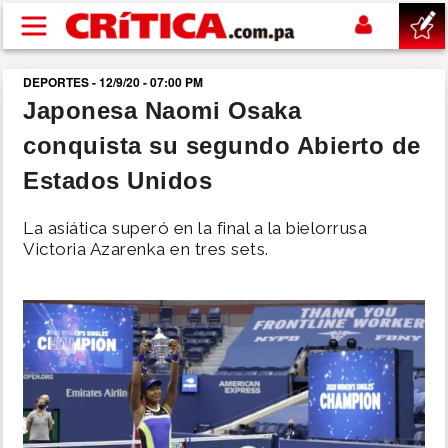
Pasar al contenido principal
DEPORTES - 12/9/20 - 07:00 PM
buscar
Japonesa Naomi Osaka
conquista su segundo Abierto de
SUCESOS
Estados Unidos
NACIONAL
La asiática superó en la final a la bielorrusa
Victoria Azarenka en tres sets.
POLÍTICA
SHOW
DEPORTES
MUNDO