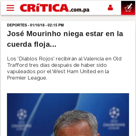
Pasar al contenido principal
DEPORTES - 01/10/18 - 02:15 PM
buscar
José Mourinho niega estar en la
cuerda floja...
SUCESOS
Los 'Diablos Rojos' recibirán al Valencia en Old
NACIONAL
Trafford tres días después de haber sido
vapuleados por el West Ham United en la
Premier League.
POLÍTICA
SHOW
DEPORTES
MUNDO