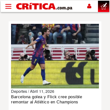
Pasar al contenido principal
buscar
SUCESOS
NACIONAL
POLÍTICA
SHOW
Deportes /
Abril 11, 2026
DEPORTES
Barcelona golea y Flick cree posible
remontar al Atlético en Champions
MUNDO