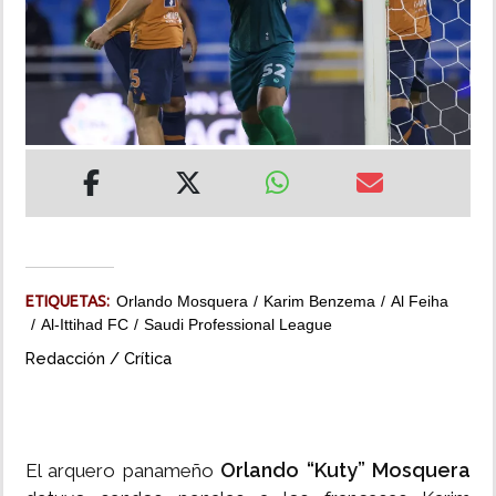
INSÓLITAS
MULTIMEDIA
IMPRESO
ETIQUETAS:
Orlando Mosquera
Karim Benzema
Al Feiha
Al-Ittihad FC
Saudi Professional League
Redacción / Crítica
Orlando “Kuty” Mosquera
El arquero panameño