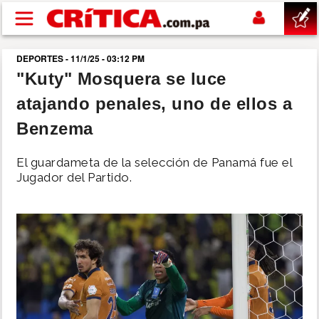
Pasar al contenido principal
DEPORTES - 11/1/25 - 03:12 PM
buscar
"Kuty" Mosquera se luce
atajando penales, uno de ellos a
SUCESOS
Benzema
NACIONAL
El guardameta de la selección de Panamá fue el
Jugador del Partido.
POLÍTICA
SHOW
DEPORTES
MUNDO