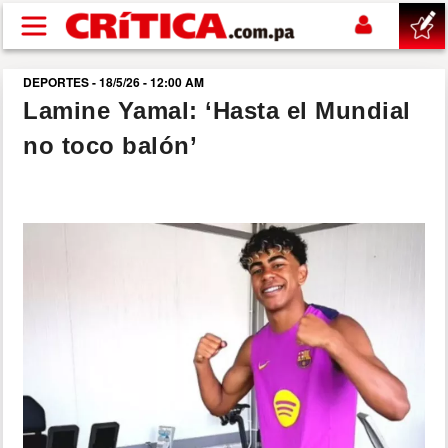
Pasar al contenido principal
DEPORTES - 18/5/26 - 12:00 AM
buscar
Lamine Yamal: ‘Hasta el Mundial
no toco balón’
SUCESOS
NACIONAL
POLÍTICA
SHOW
DEPORTES
MUNDO