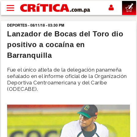
Pasar al contenido principal
DEPORTES - 08/11/18 - 03:30 PM
buscar
Lanzador de Bocas del Toro dio
positivo a cocaína en
SUCESOS
Barranquilla
NACIONAL
Fue el único atleta de la delegación panameña
señalado en el informe oficial de la Organización
POLÍTICA
Deportiva Centroamericana y del Caribe
(ODECABE).
SHOW
DEPORTES
MUNDO