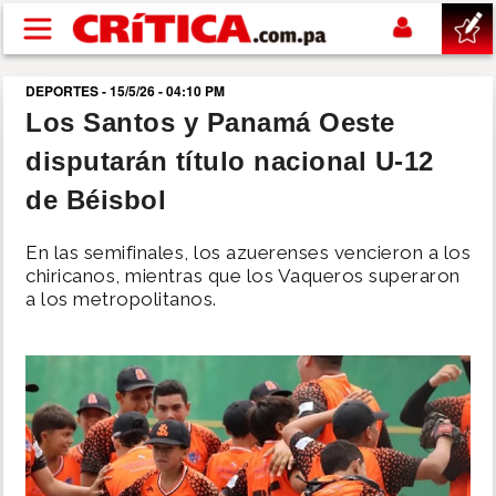
Pasar al contenido principal
DEPORTES - 15/5/26 - 04:10 PM
buscar
Los Santos y Panamá Oeste
disputarán título nacional U-12
SUCESOS
de Béisbol
NACIONAL
En las semifinales, los azuerenses vencieron a los
chiricanos, mientras que los Vaqueros superaron
POLÍTICA
a los metropolitanos.
SHOW
DEPORTES
MUNDO