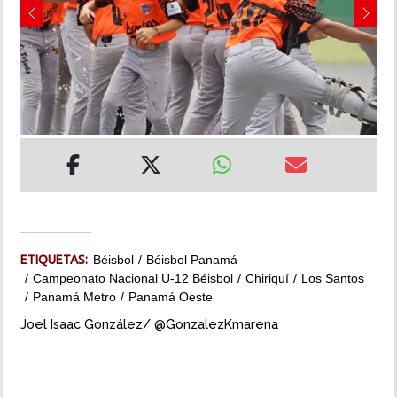
Previous
Next
INSÓLITAS
MULTIMEDIA
IMPRESO
ETIQUETAS:
Béisbol
Béisbol Panamá
Campeonato Nacional U-12 Béisbol
Chiriquí
Los Santos
Panamá Metro
Panamá Oeste
Joel Isaac González/ @GonzalezKmarena