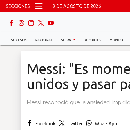
Pasar al contenido principal
SECCIONES
9 DE AGOSTO DE 2026
buscar
SUCESOS
NACIONAL
SHOW
DEPORTES
MUNDO
Sucesos
Nacional
Messi: "Es mome
Política
unidos y pasar p
Show
Messi reconoció que la ansiedad impidió 
Deportes
Facebook
Twitter
WhatsApp
Mundo