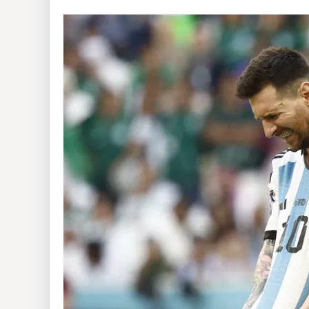
Insólitas
Multimedia
Impreso