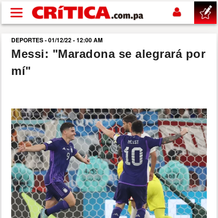
Pasar al contenido principal
DEPORTES - 01/12/22 - 12:00 AM
buscar
Messi: "Maradona se alegrará por
mí"
SUCESOS
NACIONAL
POLÍTICA
SHOW
DEPORTES
MUNDIAL 2026