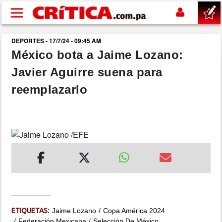
Pasar al contenido principal
DEPORTES - 17/7/24 - 09:45 AM
buscar
México bota a Jaime Lozano:
Javier Aguirre suena para
SUCESOS
reemplazarlo
NACIONAL
POLÍTICA
SHOW
DEPORTES
ETIQUETAS:
Jaime Lozano
Copa América 2024
MUNDO
Federación Mexicana
Selección De México