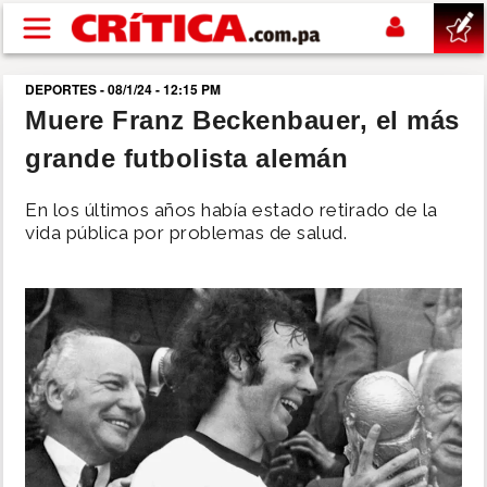
Pasar al contenido principal
DEPORTES - 08/1/24 - 12:15 PM
buscar
Muere Franz Beckenbauer, el más
grande futbolista alemán
SUCESOS
En los últimos años había estado retirado de la
NACIONAL
vida pública por problemas de salud.
POLÍTICA
SHOW
DEPORTES
MUNDO