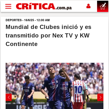
Pasar al contenido principal
DEPORTES - 16/6/25 - 12:00 AM
buscar
Mundial de Clubes inició y es
transmitido por Nex TV y KW
SUCESOS
Continente
NACIONAL
POLÍTICA
SHOW
DEPORTES
Previous
Next
MUNDO