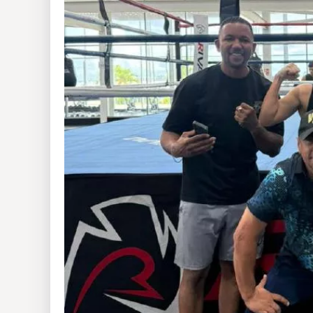
Insólitas
Multimedia
Impreso