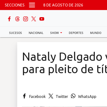
Pasar al contenido principal
SECCIONES
8 DE AGOSTO DE 2026
buscar
SUCESOS
NACIONAL
SHOW
DEPORTES
MUNDO
Sucesos
Nacional
Nataly Delgado v
Política
para pleito de t
Show
Deportes
Facebook
Twitter
WhatsApp
Mundo