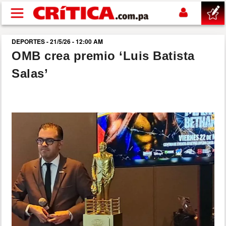
Pasar al contenido principal
DEPORTES - 21/5/26 - 12:00 AM
buscar
OMB crea premio ‘Luis Batista
Salas’
SUCESOS
NACIONAL
POLÍTICA
SHOW
DEPORTES
MUNDO