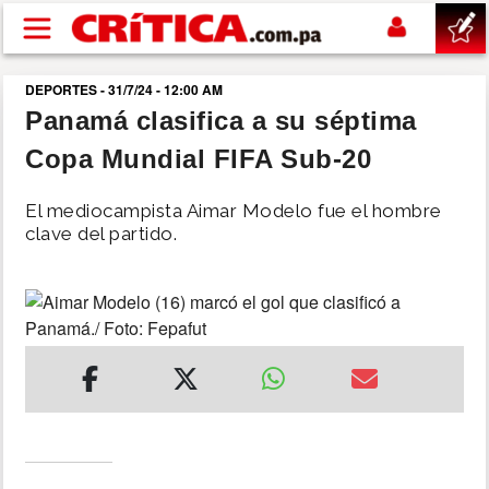
Pasar al contenido principal
DEPORTES - 31/7/24 - 12:00 AM
buscar
Panamá clasifica a su séptima
Copa Mundial FIFA Sub-20
SUCESOS
El mediocampista Aimar Modelo fue el hombre
NACIONAL
clave del partido.
POLÍTICA
SHOW
DEPORTES
MUNDO