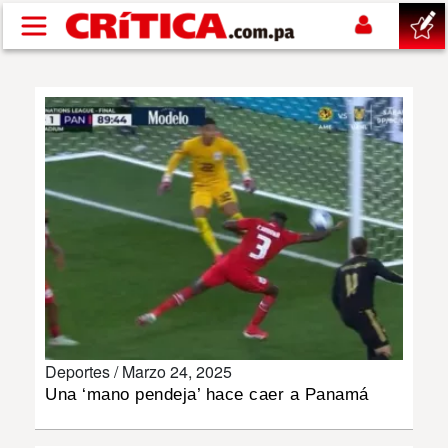
Pasar al contenido principal
buscar
SUCESOS
NACIONAL
POLÍTICA
SHOW
Deportes /
Marzo 24, 2025
DEPORTES
Una ‘mano pendeja’ hace caer a Panamá
MUNDO