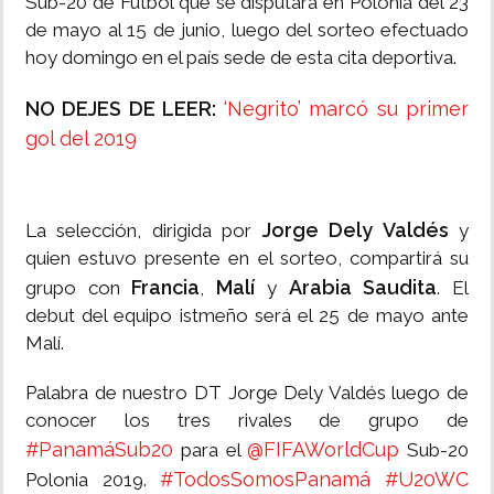
Sub-20 de Fútbol que se disputará en Polonia del 23
de mayo al 15 de junio, luego del sorteo efectuado
hoy domingo en el país sede de esta cita deportiva.
NO DEJES DE LEER:
‘Negrito’ marcó su primer
gol del 2019
Jorge Dely Valdés
La selección, dirigida por
y
quien estuvo presente en el sorteo, compartirá su
Francia
Malí
Arabia Saudita
grupo con
,
y
. El
debut del equipo istmeño será el 25 de mayo ante
Malí.
Palabra de nuestro DT Jorge Dely Valdés luego de
conocer los tres rivales de grupo de
#PanamáSub20
@FIFAWorldCup
para el
Sub-20
#TodosSomosPanamá
#U20WC
Polonia 2019.