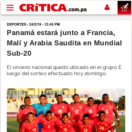
Pasar al contenido principal
DEPORTES - 24/2/19 - 12:45 PM
buscar
Panamá estará junto a Francia,
Malí y Arabia Saudita en Mundial
SUCESOS
Sub-20
NACIONAL
El onceno nacional quedó ubicado en el grupo E
luego del sorteo efectuado hoy domingo.
POLÍTICA
SHOW
DEPORTES
MUNDO