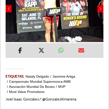
INSÓLITAS
Previous
Next
MULTIMEDIA
IMPRESO
ETIQUETAS:
Nataly Delgado
Jasmine Artiga
Campeonato Mundial Supermosca AMB
Asociación Mundial De Boxeo
MVP
Most Value Promotions
Joel Isaac González/ @GonzalezKmarena