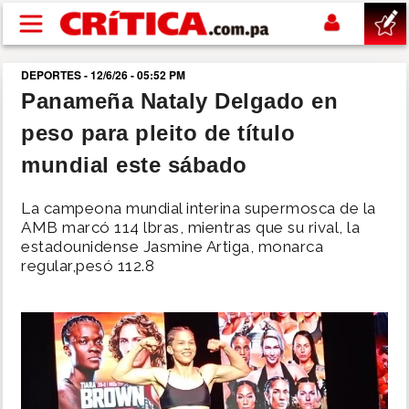
Pasar al contenido principal
DEPORTES - 12/6/26 - 05:52 PM
buscar
Panameña Nataly Delgado en
peso para pleito de título
SUCESOS
mundial este sábado
NACIONAL
La campeona mundial interina supermosca de la
AMB marcó 114 lbras, mientras que su rival, la
POLÍTICA
estadounidense Jasmine Artiga, monarca
regular,pesó 112.8
SHOW
DEPORTES
MUNDO