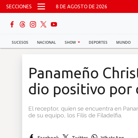
Pasar al contenido principal
SECCIONES
8 DE AGOSTO DE 2026
buscar
SUCESOS
NACIONAL
SHOW
DEPORTES
MUNDO
Sucesos
Nacional
Panameño Chris
Política
dio positivo por
Show
El receptor, quien se encuentra en Panam
Deportes
de su equipo, los Filis de Filadelfia.
Mundo
Facebook
Twitter
WhatsApp