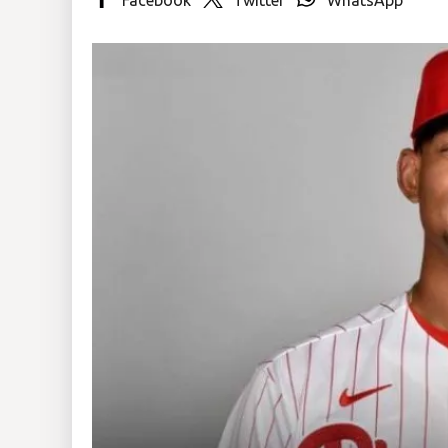
Insólitas
Multimedia
Impreso