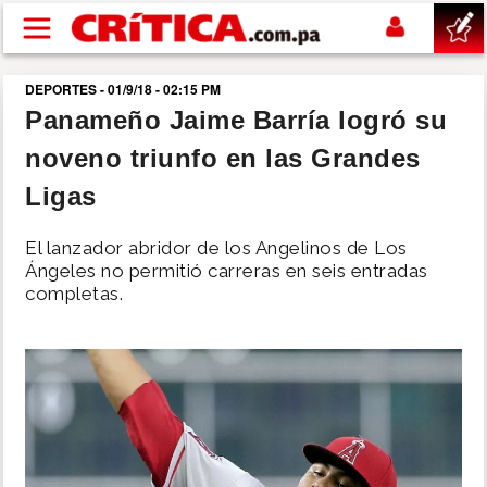
Pasar al contenido principal
DEPORTES - 01/9/18 - 02:15 PM
buscar
Panameño Jaime Barría logró su
noveno triunfo en las Grandes
SUCESOS
Ligas
NACIONAL
El lanzador abridor de los Angelinos de Los
Ángeles no permitió carreras en seis entradas
POLÍTICA
completas.
SHOW
DEPORTES
MUNDO