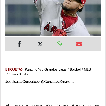
INSÓLITAS
MULTIMEDIA
IMPRESO
ETIQUETAS:
Panameño
Grandes Ligas
Béisbol
MLB
Jaime Barría
Joel Isaac González/ @GonzalezKmarena
Jaime Barría
El lanzador panameño
estuvo