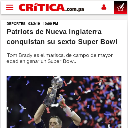
Pasar al contenido principal
DEPORTES - 03/2/19 - 10:00 PM
buscar
Patriots de Nueva Inglaterra
conquistan su sexto Super Bowl
SUCESOS
Tom Brady es el mariscal de campo de mayor
NACIONAL
edad en ganar un Super Bowl.
POLÍTICA
SHOW
DEPORTES
MUNDO