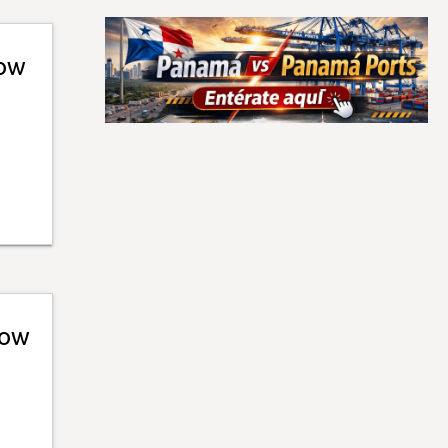
how
how