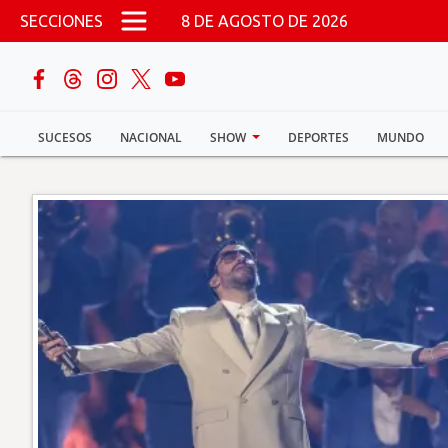
Pasar al contenido principal
SECCIONES
8 DE AGOSTO DE 2026
buscar
SUCESOS
NACIONAL
SHOW
DEPORTES
MUNDO
Sucesos
Nacional
Política
Show
Deportes
Mundo