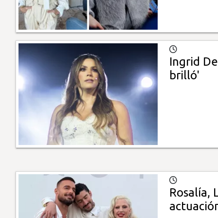
Ingrid De
brilló'
Rosalía, 
actuació