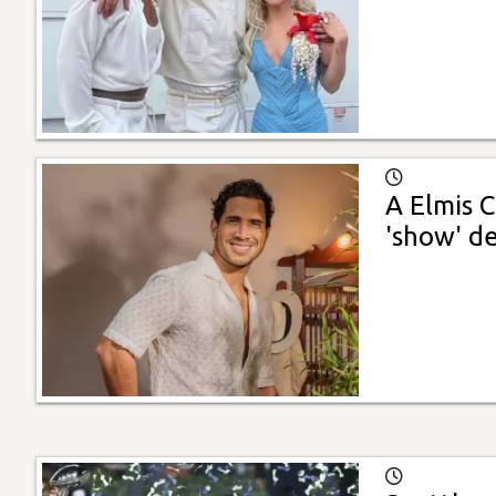
A Elmis C
'show' d