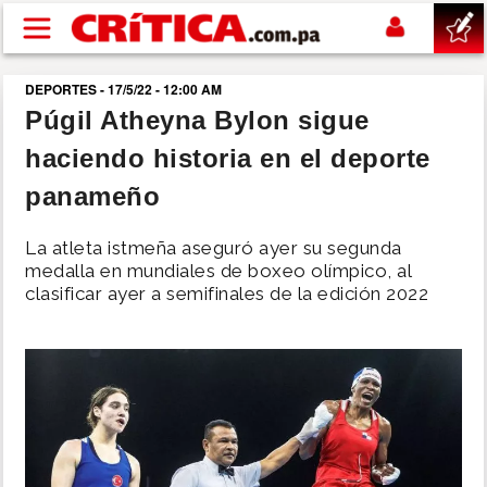
Pasar al contenido principal
DEPORTES - 17/5/22 - 12:00 AM
buscar
Púgil Atheyna Bylon sigue
haciendo historia en el deporte
SUCESOS
panameño
NACIONAL
La atleta istmeña aseguró ayer su segunda
medalla en mundiales de boxeo olímpico, al
POLÍTICA
clasificar ayer a semifinales de la edición 2022
SHOW
DEPORTES
MUNDO